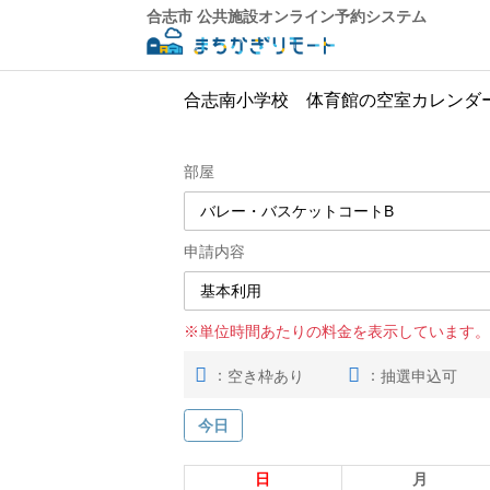
合志市 公共施設オンライン予約システム
合志南小学校 体育館の空室カレンダ
部屋
申請内容
※単位時間あたりの料金を表示しています。
：
：
空き枠あり
抽選申込可
今日
日
月