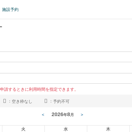
施設予約
ー
申請するときに利用時間を指定できます。
：
：
空き枠なし
予約不可
2026
8
<
>
年
月
火
水
木