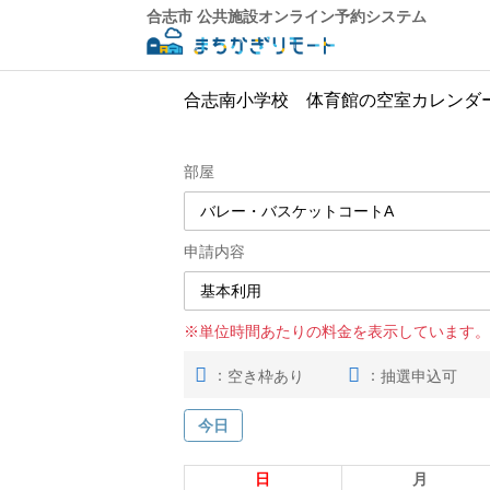
合志市 公共施設オンライン予約システム
合志南小学校 体育館の空室カレンダ
部屋
申請内容
※単位時間あたりの料金を表示しています。
：
：
空き枠あり
抽選申込可
今日
日
月