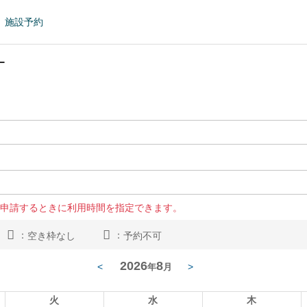
施設予約
ー
申請するときに利用時間を指定できます。
：
：
空き枠なし
予約不可
2026
8
<
>
年
月
火
水
木