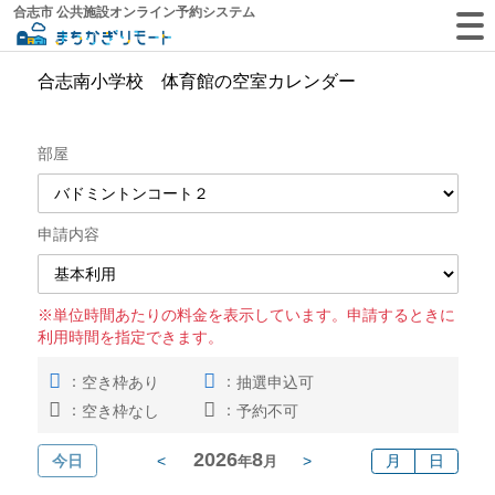
合志市 公共施設オンライン予約システム
合志南小学校 体育館の空室カレンダー
部屋
申請内容
※単位時間あたりの料金を表示しています。申請するときに
利用時間を指定できます。
：
：
空き枠あり
抽選申込可
：
：
空き枠なし
予約不可
2026
8
今日
<
>
月
日
年
月