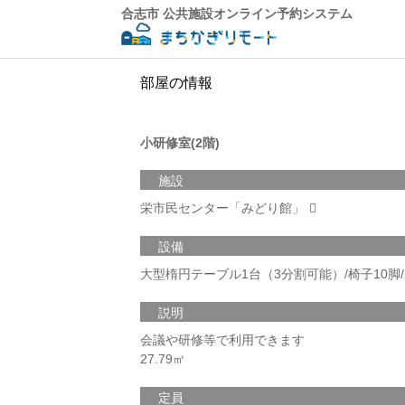
合志市 公共施設オンライン予約システム
部屋の情報
小研修室(2階)
施設
栄市民センター「みどり館」
設備
大型楕円テーブル1台（3分割可能）/椅子10脚
説明
会議や研修等で利用できます
27.79㎡
定員