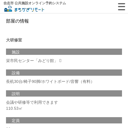
合志市 公共施設オンライン予約システム
部屋の情報
大研修室
施設
栄市民センター「みどり館」
設備
長机30台/椅子90脚/ホワイトボード/音響（有料）
説明
会議や研修等で利用できます
110.53㎡
定員